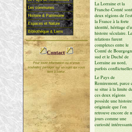
La Lorraine et la
Les communes
Franche-Comté sont
deux régions de l'es
Histoire & Patrimoine
la France à la forte
Espaces et Nature
identité, héritage d'
Bibliothèque & Liens
histoire séculaire. L
relations furent
complexes entre le
Comté de Bourgogn
Contact
sud et le Duché de
Lorraine au nord,
Pour toute information ou si vous
souhaitez partager sur un sujet qui vous
parfois conflictuelles
tient à coeur.
Le Pays de
Remiremont, parce q
se situe à la limite d
ces deux régions
possède une histoire
originale que l'on
retrouve encore de 
jours comme une
curiosité intéressant
E