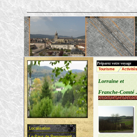
...au coeur 
Préparez votre voyage
Tourisme
Activité
Lorraine et
Franche-Comté .
Localisation
Le Pays de Remiremont